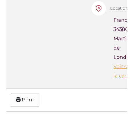
Location
France
34380 
Marti
de
Londr
Voir su
la cart
Print