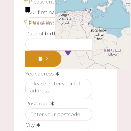
+
−
Your first name:
© OpenStreetMap
Date of birth:
Your adress:
Postcode:
City: