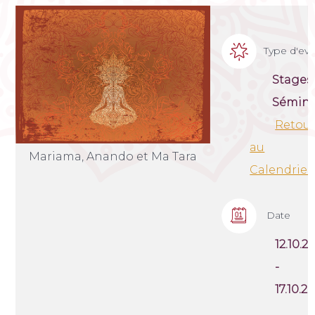
Type d'e
Stages
Sémina
Retou
au
Mariama, Anando et Ma Tara
Calendrier
Date
12.10.2
-
17.10.2