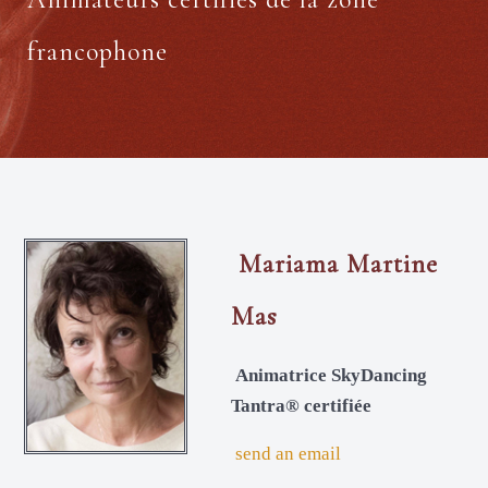
francophone
Mariama Martine
Mas
Animatrice SkyDancing
Tantra® certifiée
send an email