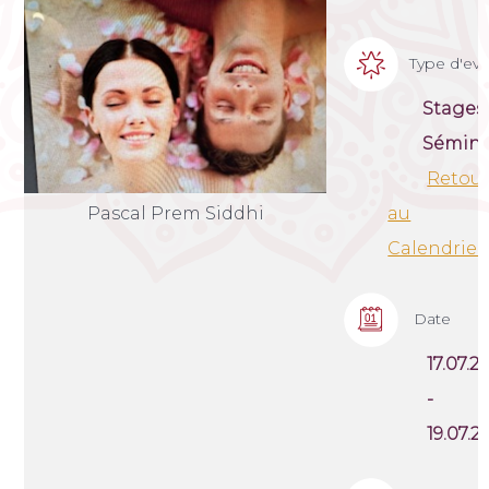
Type d'e
Stages
Sémina
Retou
Pascal Prem Siddhi
au
Calendrier
Date
17.07.2
-
19.07.2