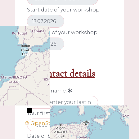
Start date of your workshop
End date of your workshop
My contact details
Your last name:
+
−
Your first name:
© OpenStreetMap
Date of birth: