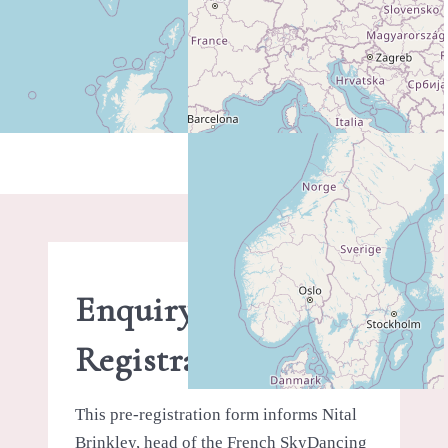
PLUS D'INFO SUR CE LIEU
Enquiry -
Registration
This pre-registration form informs Nital
Brinkley, head of the French SkyDancing