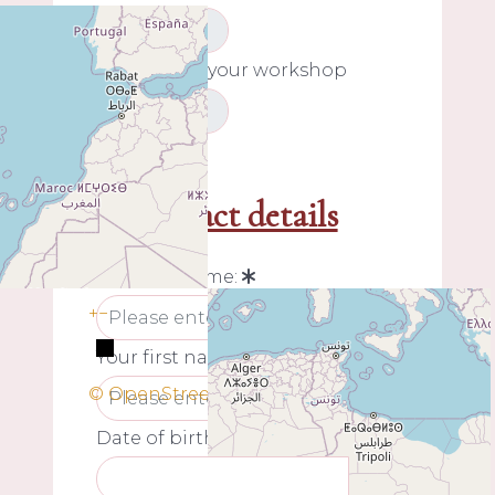
End date of your workshop
My contact details
Your last name:
+
−
Your first name:
© OpenStreetMap
Date of birth: