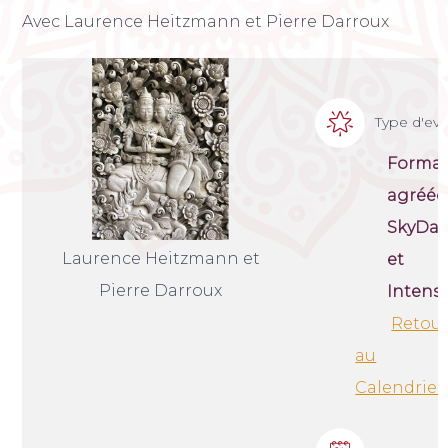
Avec Laurence Heitzmann et Pierre Darroux
Type d'e
Format
agréée
SkyDa
Laurence Heitzmann et
et
Pierre Darroux
Intensi
Retou
au
Calendrier