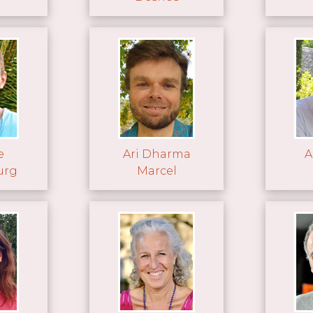
e
Ari Dharma
A
urg
Marcel