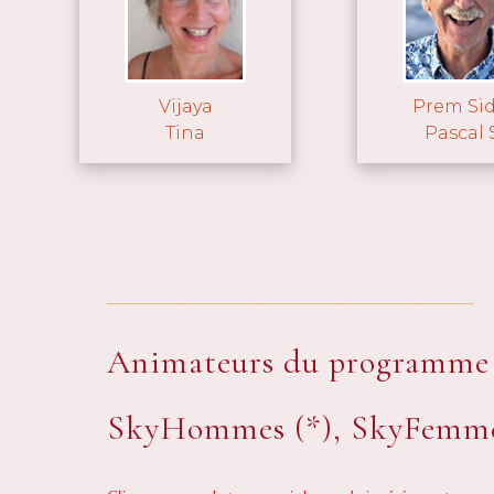
Vijaya
Prem Sid
Tina
Pascal S
_____________________________________
Animateurs du programme
SkyHommes (*), SkyFemmes