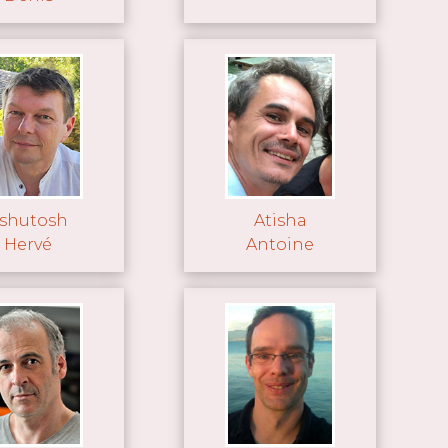
shutosh
Atisha
Hervé
Antoine