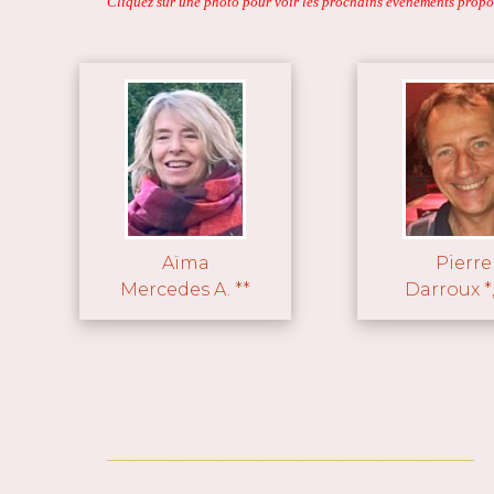
Cliquez sur une photo pour voir les prochains événements propo
Aïma
Pierre
Mercedes A. **
Darroux *,
_____________________________________