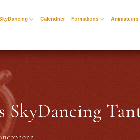
SkyDancing
Calendrier
Formations
Animateurs
s SkyDancing Tan
francophone