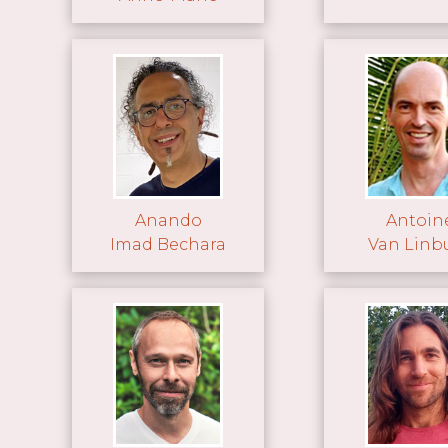
Anando
Antoin
Imad Bechara
Van Linb