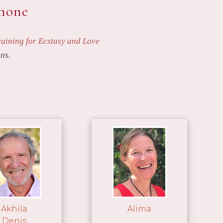
phone
raining for Ecstasy and Love
ns.
Akhila
Alima
Denis