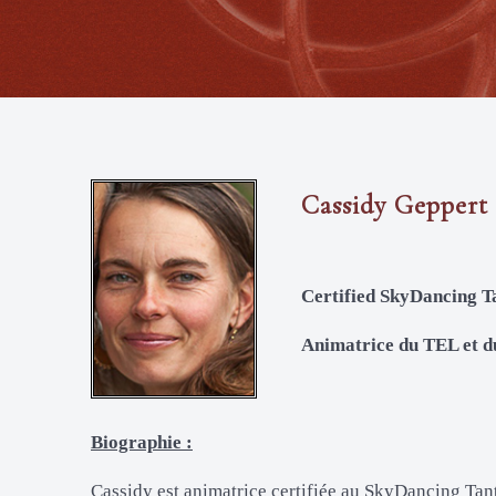
Cassidy Geppert
Certified SkyDancing T
Animatrice du TEL et d
Biographie :
Cassidy est animatrice certifiée au SkyDancing Tant