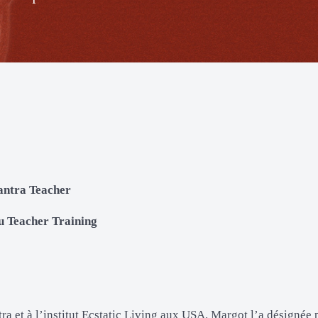
antra Teacher
u Teacher Training
ra et à l’institut Ecstatic Living aux USA. Margot l’a désigné