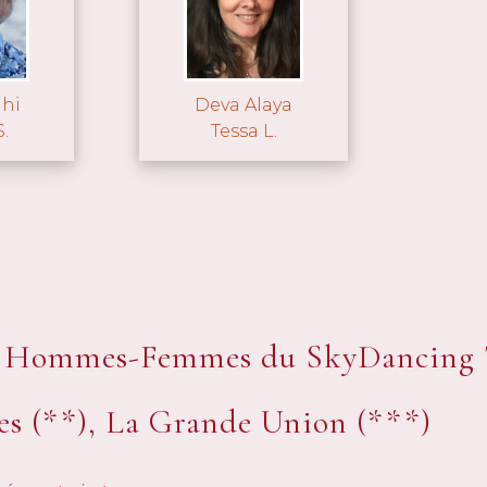
hi
Deva Alaya
.
Tessa L.
 Hommes-Femmes du SkyDancing T
 (**), La Grande Union (***)