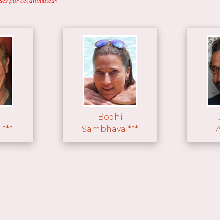
sés par cet animateur.
Bodhi
 ***
Sambhava ***
A