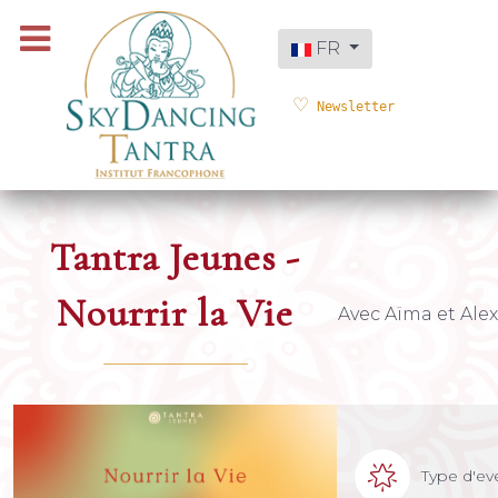
Sélectionnez votre langue
FR
Newsletter
Tantra Jeunes -
Nourrir la Vie
Avec Aïma et Alex
Type d'e