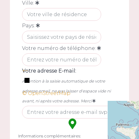
Ville:
Pays:
Votre numéro de téléphone:
+
−
Votre adresse E-mail:
Attention à la saisie automatique de votre
adresse email, ne pas laisser d'espace vide ni
© OpenStreetMap
avant, ni après votre adresse. Merci
Informations complémentaires: