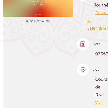
Journ
Retou
au
Aïma et Alex
Calendrier
Date
07.06.
Lieu
Cours
de
Rive
Voir