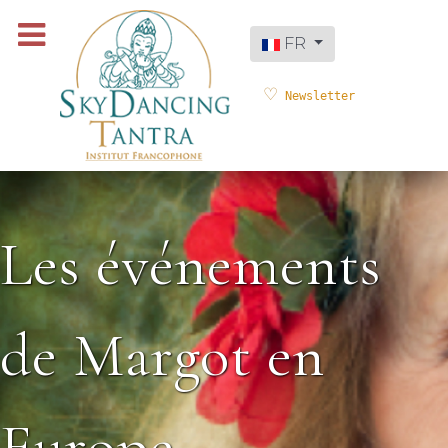
Sélectionnez votre langue
FR
Newsletter
Les événements
de Margot en
Europe