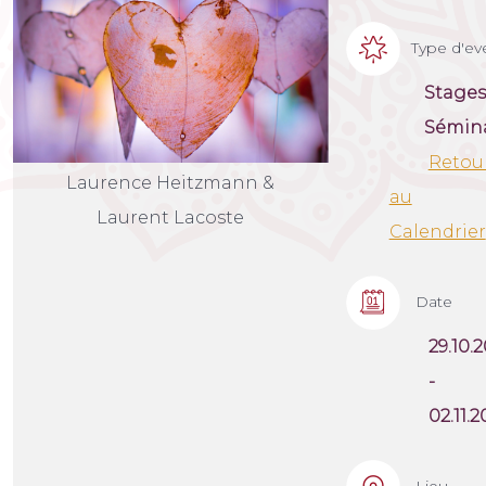
Type d'e
Stages
Sémina
Retou
Laurence Heitzmann &
au
Laurent Lacoste
Calendrier
Date
29.10.
-
02.11.2
Lieu