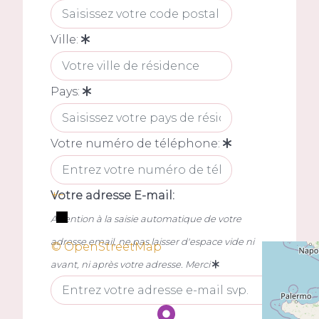
Ville:
Pays:
Votre numéro de téléphone:
+
−
Votre adresse E-mail:
Attention à la saisie automatique de votre
adresse email, ne pas laisser d'espace vide ni
© OpenStreetMap
avant, ni après votre adresse. Merci