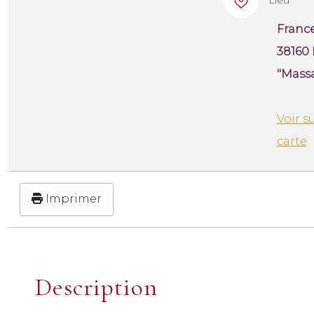
France
38160
"Massa
Voir su
carte
Imprimer
Description