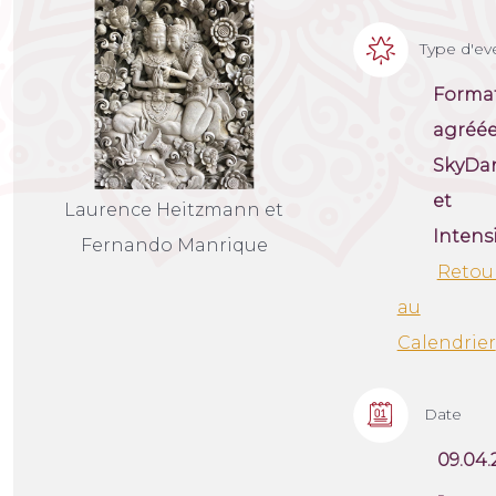
Type d'e
Forma
agréé
SkyDa
et
Laurence Heitzmann et
Intens
Fernando Manrique
Retou
au
Calendrier
Date
09.04.
-