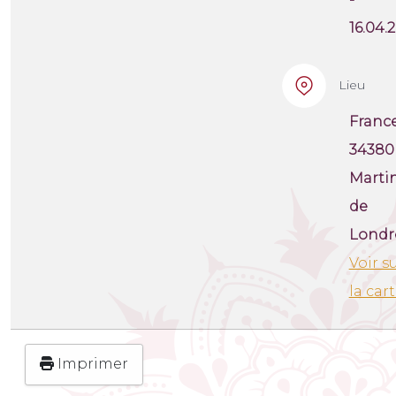
16.04.
Lieu
France
34380
Marti
de
Londr
Voir s
la car
Imprimer