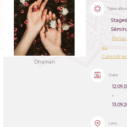
Type d'e
Stages
Sémina
Retou
au
Calendrier
Dhaman
Date
12.09.
-
13.09.
Lieu