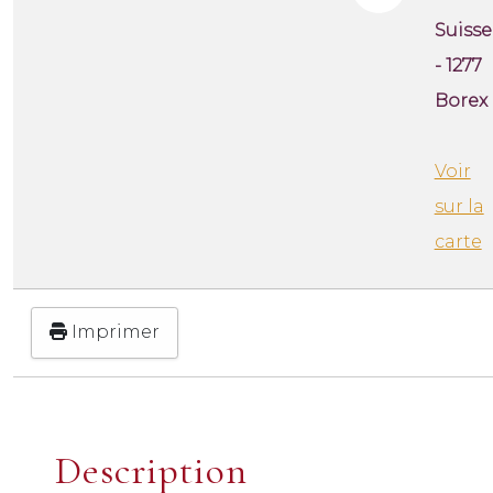
Suisse
- 1277
Borex
Voir
sur la
carte
Imprimer
Description