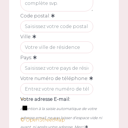
Code postal:
Ville:
Pays:
Votre numéro de téléphone:
+
−
Votre adresse E-mail:
Attention à la saisie automatique de votre
adresse email, ne pas laisser d'espace vide ni
© OpenStreetMap
avant, ni après votre adresse. Merci