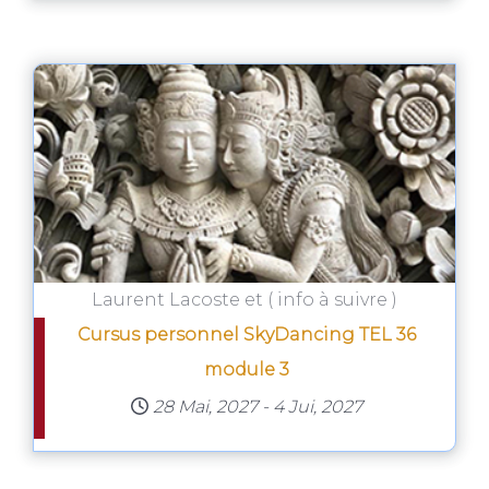
Laurent Lacoste et ( info à suivre )
Cursus personnel SkyDancing TEL 36
module 3
28 Mai, 2027
-
4 Jui, 2027