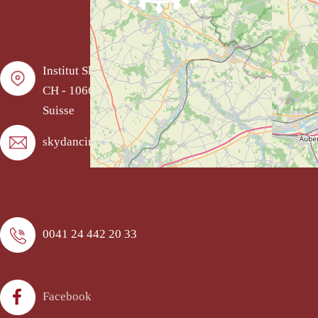
Institut SkyDancing - Nital Brinkley
CH - 1066 Epalinges
Suisse
skydancing@worldcom.ch
0041 24 442 20 33
Facebook