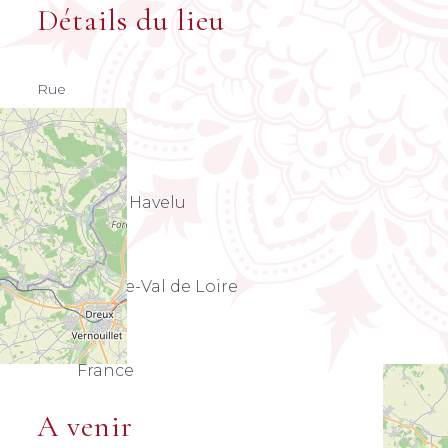
Détails du lieu
Rue
D 21.4
Ville
28410 Havelu
Région
Centre-Val de Loire
Pays
France
A venir