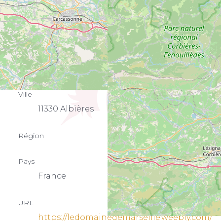
Détails du lieu
Rue
Ville
11330 Albières
Région
Pays
France
URL
https://ledomainedemarseille.weebly.com/