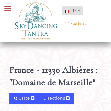
Sélectionnez votre langue
FR
Newsletter
France - 11330 Albières :
"Domaine de Marseille"
Carte
Directions