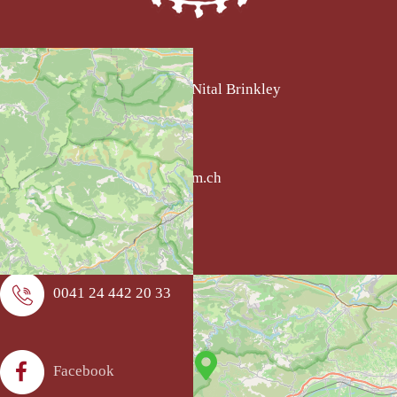
Institut SkyDancing - Nital Brinkley
CH - 1066 Epalinges
Suisse
+
−
skydancing@worldcom.ch
© OpenStreetMap
0041 24 442 20 33
Facebook